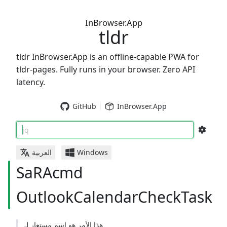
InBrowser.App
tldr
tldr InBrowser.App is an offline-capable PWA for
tldr-pages. Fully runs in your browser. Zero API
latency.
GitHub
InBrowser.App
jq
العربية
Windows
SaRAcmd
OutlookCalendarCheckTask
هذا الأمر هو اسم مستعار لـ