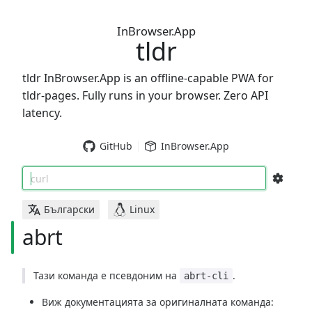
InBrowser.App
tldr
tldr InBrowser.App is an offline-capable PWA for
tldr-pages. Fully runs in your browser. Zero API
latency.
GitHub
InBrowser.App
curl
Български
Linux
abrt
Тази команда е псевдоним на
.
abrt-cli
Виж документацията за оригиналната команда: