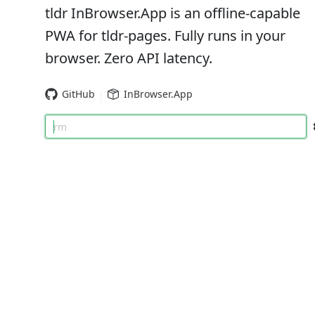
tldr InBrowser.App is an offline-capable
PWA for tldr-pages. Fully runs in your
browser. Zero API latency.
GitHub
InBrowser.App
rm