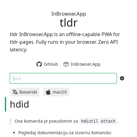
InBrowser.App
tldr
tldr InBrowser.App is an offline-capable PWA for
tldr-pages. Fully runs in your browser. Zero API
latency.
GitHub
InBrowser.App
sed
Bosanski
macOS
hdid
Ova komanda je pseudonim za
.
hdiutil attach
Pogledaj dokumentaciju za izvornu komandu: