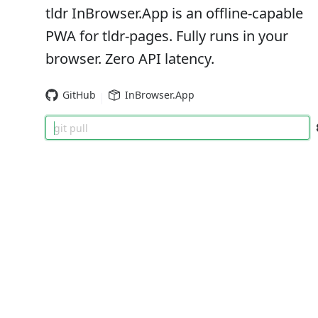
tldr InBrowser.App is an offline-capable
PWA for tldr-pages. Fully runs in your
browser. Zero API latency.
GitHub
InBrowser.App
git pull