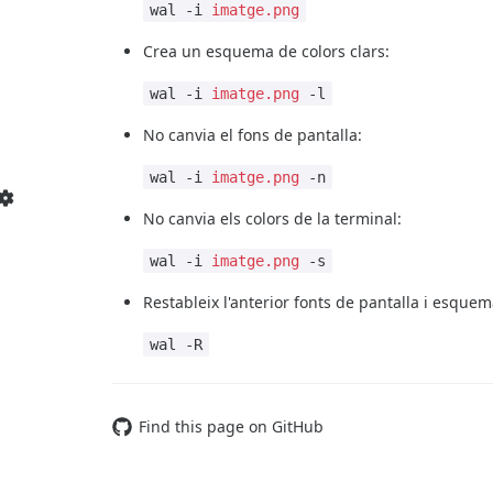
wal -i
imatge.png
Crea un esquema de colors clars:
wal -i
imatge.png
-l
No canvia el fons de pantalla:
wal -i
imatge.png
-n
No canvia els colors de la terminal:
wal -i
imatge.png
-s
Restableix l'anterior fonts de pantalla i esque
wal -R
Find this page on GitHub