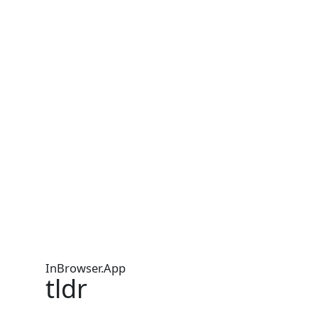
InBrowser.App
tldr