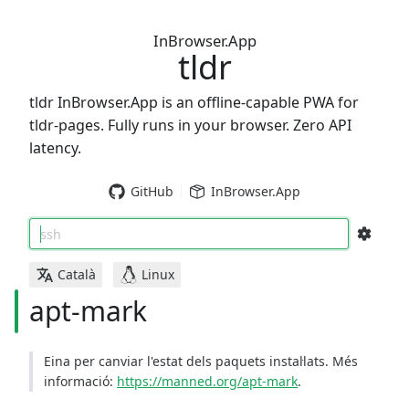
InBrowser.App
tldr
tldr InBrowser.App is an offline-capable PWA for
tldr-pages. Fully runs in your browser. Zero API
latency.
GitHub
InBrowser.App
ssh
Català
Linux
apt-mark
Eina per canviar l'estat dels paquets instal·lats. Més
informació:
https://manned.org/apt-mark
.