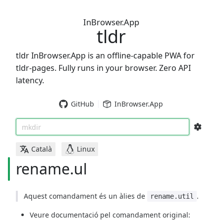
InBrowser.App
tldr
tldr InBrowser.App is an offline-capable PWA for
tldr-pages. Fully runs in your browser. Zero API
latency.
GitHub
InBrowser.App
mkdir
Català
Linux
rename.ul
Aquest comandament és un àlies de
.
rename.util
Veure documentació pel comandament original: