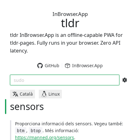
InBrowser.App
tldr
tldr InBrowser.App is an offline-capable PWA for
tldr-pages. Fully runs in your browser. Zero API
latency.
GitHub
InBrowser.App
sudo
Català
Linux
sensors
Proporciona informació dels sensors. Vegeu també:
,
. Més informació:
btm
btop
https://manned.org/sensors
.