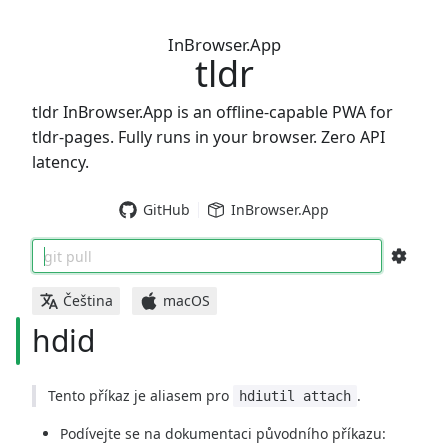
InBrowser.App
tldr
tldr InBrowser.App is an offline-capable PWA for
tldr-pages. Fully runs in your browser. Zero API
latency.
GitHub
InBrowser.App
git pull
Čeština
macOS
hdid
Tento příkaz je aliasem pro
.
hdiutil attach
Podívejte se na dokumentaci původního příkazu: