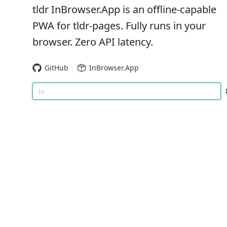
tldr InBrowser.App is an offline-capable
PWA for tldr-pages. Fully runs in your
browser. Zero API latency.
GitHub
InBrowser.App
ln