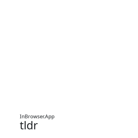
InBrowser.App
tldr