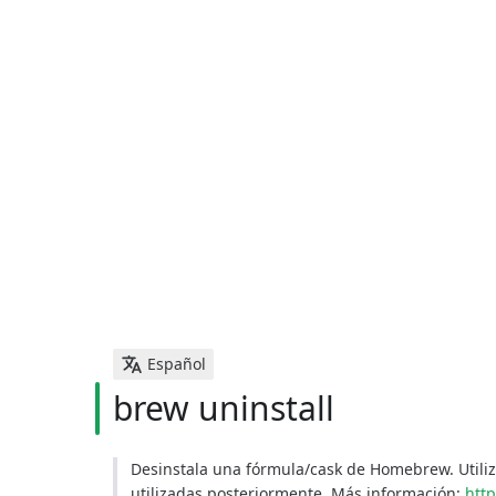
Español
brew uninstall
Desinstala una fórmula/cask de Homebrew. Utili
utilizadas posteriormente. Más información:
htt