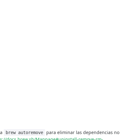
za
para eliminar las dependencias no
brew autoremove
ps://docs.brew.sh/Manpage#uninstall-remove-rm-