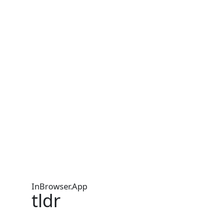
InBrowser.App
tldr