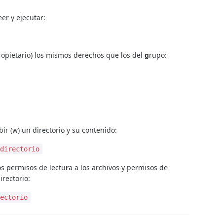
eer y ejecutar:
propietario) los mismos derechos que los del
g
rupo:
bir (w) un directorio y su contenido:
/directorio
os permisos de lectu
r
a a los archivos y permisos de
irectorio:
rectorio