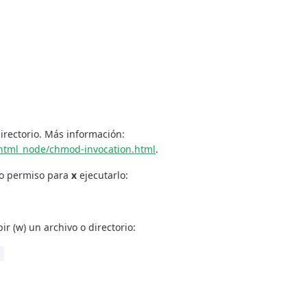
irectorio. Más información:
/html_node/chmod-invocation.html
.
ivo permiso para
x
ejecutarlo:
bir (w) un archivo o directorio:
o