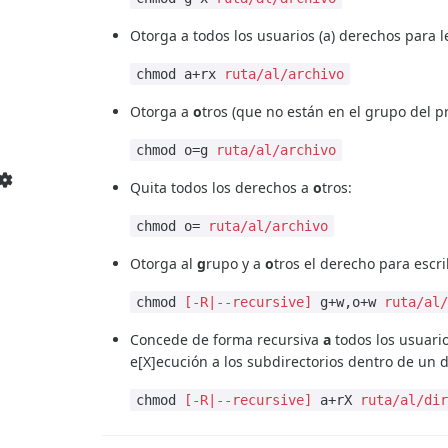
Otorga a todos los usuarios (a) derechos para l
chmod a+rx
ruta/al/archivo
Otorga a
o
tros (que no están en el grupo del 
chmod o=g
ruta/al/archivo
Quita todos los derechos a
o
tros:
chmod o=
ruta/al/archivo
Otorga al
g
rupo y a
o
tros el derecho para escri
chmod
[-R|--recursive]
g+w,o+w
ruta/al
Concede de forma recursiva
a
todos los usuari
e[X]ecución a los subdirectorios dentro de un d
chmod
[-R|--recursive]
a+rX
ruta/al/di