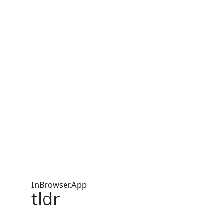
InBrowser.App
tldr