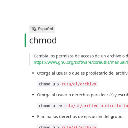
Español
chmod
Cambia los permisos de acceso de un archivo o d
https://www.gnu.org/software/coreutils/manual
Otorga al
u
suario que es propietario del arch
chmod u+x
ruta/al/archivo
Otorga al
u
suario derechos para leer (r) y escri
chmod u+rw
ruta/al/archivo_o_directori
Elimina los derechos de ejecución del
g
rupo:
chmod g-x
ruta/al/archivo