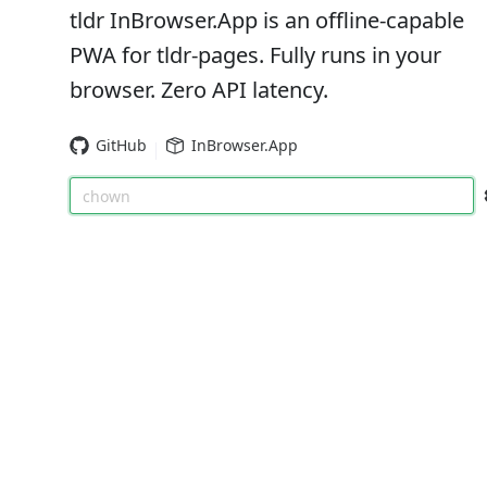
tldr InBrowser.App is an offline-capable
PWA for tldr-pages. Fully runs in your
browser. Zero API latency.
GitHub
InBrowser.App
chown