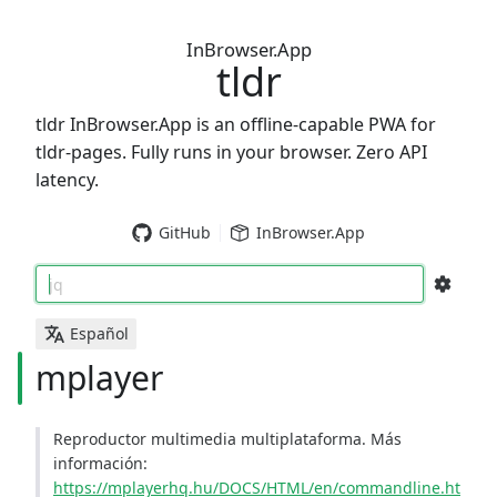
InBrowser.App
tldr
tldr InBrowser.App is an offline-capable PWA for
tldr-pages. Fully runs in your browser. Zero API
latency.
GitHub
InBrowser.App
jq
Español
mplayer
Reproductor multimedia multiplataforma. Más
información:
https://mplayerhq.hu/DOCS/HTML/en/commandline.ht