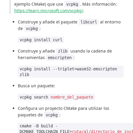
ejemplo CMake) que use
. Más información:
vcpkg
https://learn.microsoft.com/vcpkg/
.
Construye y añade el paquete
al entorno
libcurl
de
:
vcpkg
vcpkg install curl
Construye y añade
usando la cadena de
zlib
herramientas
:
emscripten
vcpkg install --triplet=wasm32-emscripten
zlib
Busca un paquete:
vcpkg search
nombre_del_paquete
Configura un proyecto CMake para utilizar los
paquetes de
:
vcpkg
cmake -B build -
DCMAKE_TOOLCHAIN_FILE=
ruta/al/directorio_de_ins