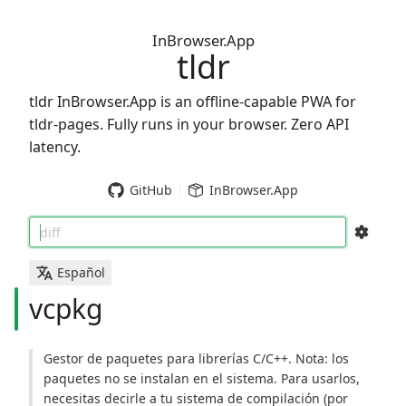
InBrowser.App
tldr
tldr InBrowser.App is an offline-capable PWA for
tldr-pages. Fully runs in your browser. Zero API
latency.
GitHub
InBrowser.App
diff
Español
vcpkg
Gestor de paquetes para librerías C/C++. Nota: los
paquetes no se instalan en el sistema. Para usarlos,
necesitas decirle a tu sistema de compilación (por