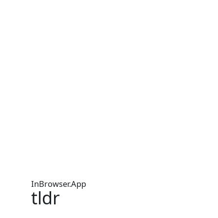
InBrowser.App
tldr