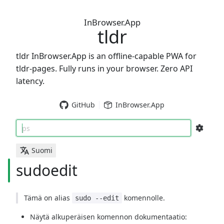
InBrowser.App
tldr
tldr InBrowser.App is an offline-capable PWA for
tldr-pages. Fully runs in your browser. Zero API
latency.
GitHub
InBrowser.App
ps
Suomi
sudoedit
Tämä on alias
komennolle.
sudo --edit
Näytä alkuperäisen komennon dokumentaatio: