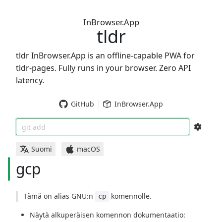
InBrowser.App
tldr
tldr InBrowser.App is an offline-capable PWA for
tldr-pages. Fully runs in your browser. Zero API
latency.
GitHub
InBrowser.App
git add
Suomi
macOS
gcp
Tämä on alias GNU:n
komennolle.
cp
Näytä alkuperäisen komennon dokumentaatio: