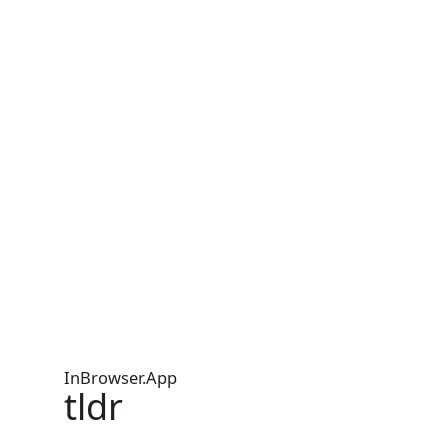
InBrowser.App
tldr