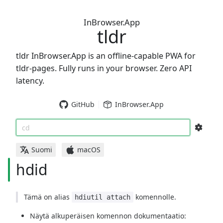
InBrowser.App
tldr
tldr InBrowser.App is an offline-capable PWA for
tldr-pages. Fully runs in your browser. Zero API
latency.
GitHub
InBrowser.App
cd
Suomi
macOS
hdid
Tämä on alias
komennolle.
hdiutil attach
Näytä alkuperäisen komennon dokumentaatio: