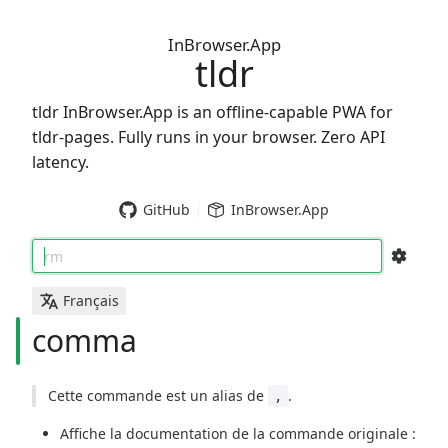
InBrowser.App
tldr
tldr InBrowser.App is an offline-capable PWA for
tldr-pages. Fully runs in your browser. Zero API
latency.
GitHub
InBrowser.App
rm
Français
comma
Cette commande est un alias de
.
,
Affiche la documentation de la commande originale :