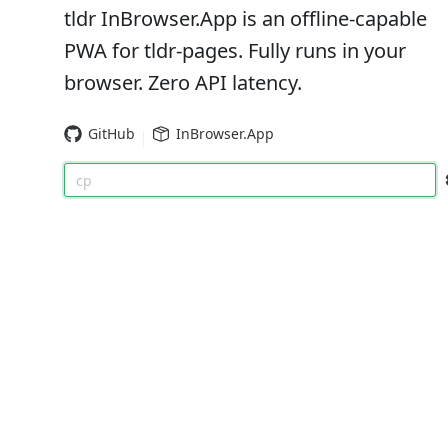
tldr InBrowser.App is an offline-capable
PWA for tldr-pages. Fully runs in your
browser. Zero API latency.
GitHub
InBrowser.App
cp