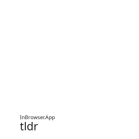
InBrowser.App
tldr