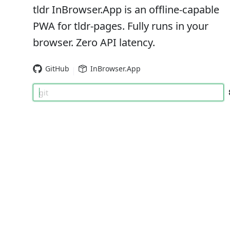
tldr InBrowser.App is an offline-capable
PWA for tldr-pages. Fully runs in your
browser. Zero API latency.
GitHub
InBrowser.App
git