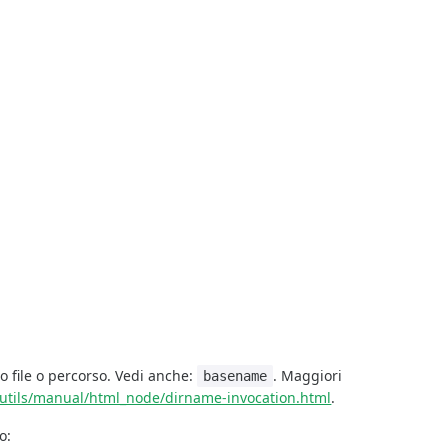
o file o percorso. Vedi anche:
. Maggiori
basename
eutils/manual/html_node/dirname-invocation.html
.
o: