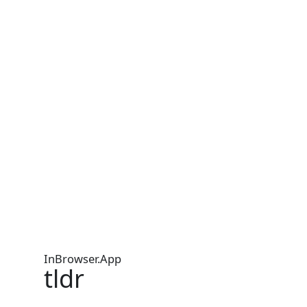
InBrowser.App
tldr