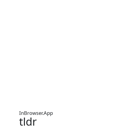
InBrowser.App
tldr