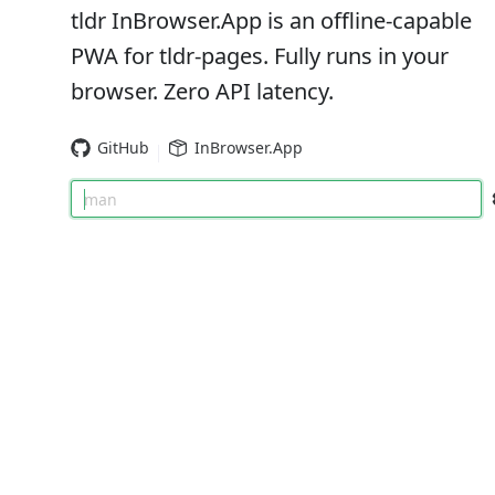
tldr InBrowser.App is an offline-capable
PWA for tldr-pages. Fully runs in your
browser. Zero API latency.
GitHub
InBrowser.App
man