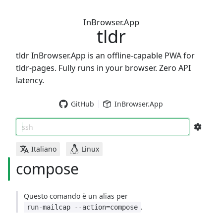
InBrowser.App
tldr
tldr InBrowser.App is an offline-capable PWA for
tldr-pages. Fully runs in your browser. Zero API
latency.
GitHub
InBrowser.App
ssh
Italiano
Linux
compose
Questo comando è un alias per
.
run-mailcap --action=compose