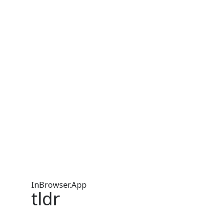
InBrowser.App
tldr