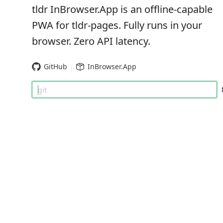
tldr InBrowser.App is an offline-capable
PWA for tldr-pages. Fully runs in your
browser. Zero API latency.
GitHub
InBrowser.App
git