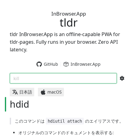
InBrowser.App
tldr
tldr InBrowser.App is an offline-capable PWA for
tldr-pages. Fully runs in your browser. Zero API
latency.
GitHub
InBrowser.App
kill
日本語
macOS
hdid
このコマンドは
のエイリアスです。
hdiutil attach
オリジナルのコマンドのドキュメントを表示する: