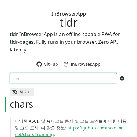
InBrowser.App
tldr
tldr InBrowser.App is an offline-capable PWA for
tldr-pages. Fully runs in your browser. Zero API
latency.
GitHub
InBrowser.App
sed
한국어
chars
다양한 ASCII 및 유니코드 문자 및 코드 포인트에 대한 이름
및 코드 표시. 더 많은 정보:
https://github.com/boinkor-
net/chars#running
.