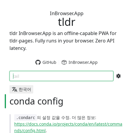
InBrowser.App
tldr
tldr InBrowser.App is an offline-capable PWA for
tldr-pages. Fully runs in your browser. Zero API
latency.
GitHub
InBrowser.App
tail
한국어
conda config
의 설정 값을 수정. 더 많은 정보:
.condarc
https://docs.conda.io/projects/conda/en/latest/comma
nds/config.html
.