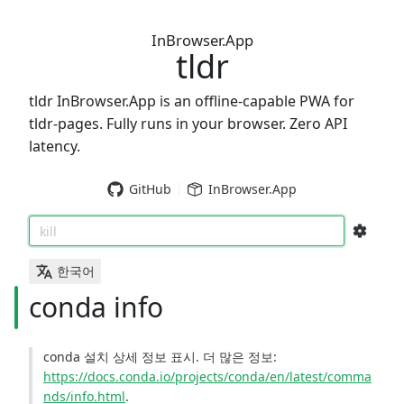
InBrowser.App
tldr
tldr InBrowser.App is an offline-capable PWA for
tldr-pages. Fully runs in your browser. Zero API
latency.
GitHub
InBrowser.App
kill
한국어
conda info
conda 설치 상세 정보 표시. 더 많은 정보:
https://docs.conda.io/projects/conda/en/latest/comma
nds/info.html
.