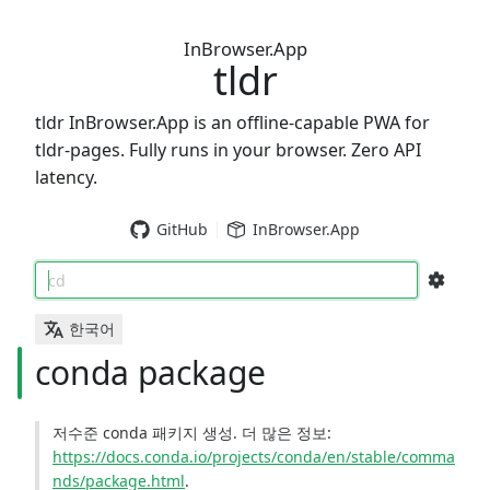
InBrowser.App
tldr
tldr InBrowser.App is an offline-capable PWA for
tldr-pages. Fully runs in your browser. Zero API
latency.
GitHub
InBrowser.App
cd
한국어
conda package
저수준 conda 패키지 생성. 더 많은 정보:
https://docs.conda.io/projects/conda/en/stable/comma
nds/package.html
.