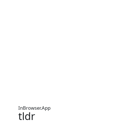
InBrowser.App
tldr