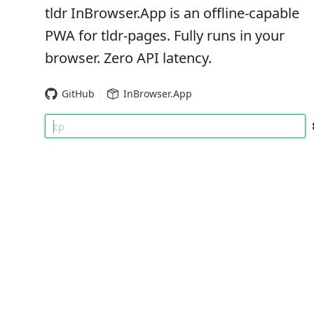
tldr InBrowser.App is an offline-capable
PWA for tldr-pages. Fully runs in your
browser. Zero API latency.
GitHub
InBrowser.App
cp