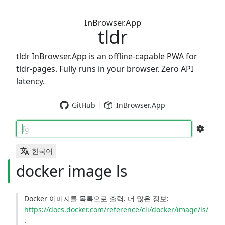
InBrowser.App
tldr
tldr InBrowser.App is an offline-capable PWA for
tldr-pages. Fully runs in your browser. Zero API
latency.
GitHub
InBrowser.App
fg
한국어
docker image ls
Docker 이미지를 목록으로 출력. 더 많은 정보:
https://docs.docker.com/reference/cli/docker/image/ls/
.