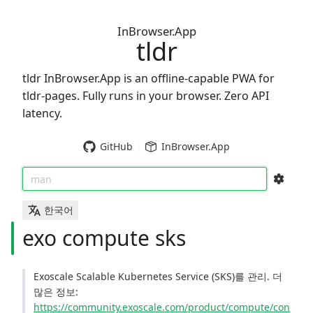
InBrowser.App
tldr
tldr InBrowser.App is an offline-capable PWA for
tldr-pages. Fully runs in your browser. Zero API
latency.
GitHub
InBrowser.App
man
한국어
exo compute sks
Exoscale Scalable Kubernetes Service (SKS)를 관리. 더
많은 정보:
https://community.exoscale.com/product/compute/con