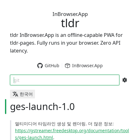
InBrowser.App
tldr
tldr InBrowser.App is an offline-capable PWA for
tldr-pages. Fully runs in your browser. Zero API
latency.
GitHub
InBrowser.App
git
한국어
ges-launch-1.0
멀티미디어 타임라인 생성 및 렌더링. 더 많은 정보:
https://gstreamer.freedesktop.org/documentation/tool
s/ges-launch.html
.