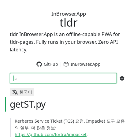
InBrowser.App
tldr
tldr InBrowser.App is an offline-capable PWA for
tldr-pages. Fully runs in your browser. Zero API
latency.
GitHub
InBrowser.App
tar
한국어
getST.py
Kerberos Service Ticket (TGS) 요청. Impacket 도구 모음
의 일부. 더 많은 정보:
https://github.com/fortra/impacket
.