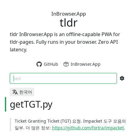
InBrowser.App
tldr
tldr InBrowser.App is an offline-capable PWA for
tldr-pages. Fully runs in your browser. Zero API
latency.
GitHub
InBrowser.App
sed
한국어
getTGT.py
Ticket Granting Ticket (TGT) 요청. Impacket 도구 모음의
일부. 더 많은 정보:
https://github.com/fortra/impacket
.