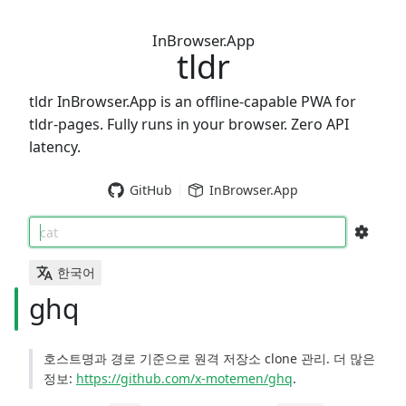
InBrowser.App
tldr
tldr InBrowser.App is an offline-capable PWA for
tldr-pages. Fully runs in your browser. Zero API
latency.
GitHub
InBrowser.App
cat
한국어
ghq
호스트명과 경로 기준으로 원격 저장소 clone 관리. 더 많은
정보:
https://github.com/x-motemen/ghq
.