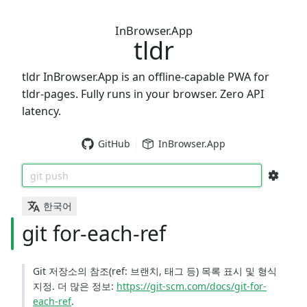
InBrowser.App
tldr
tldr InBrowser.App is an offline-capable PWA for
tldr-pages. Fully runs in your browser. Zero API
latency.
GitHub
InBrowser.App
git push
한국어
git for-each-ref
Git 저장소의 참조(ref: 브랜치, 태그 등) 목록 표시 및 형식
지정. 더 많은 정보:
https://git-scm.com/docs/git-for-
each-ref
.