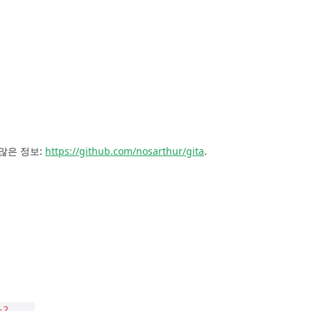
 많은 정보:
https://github.com/nosarthur/gita
.
 ...