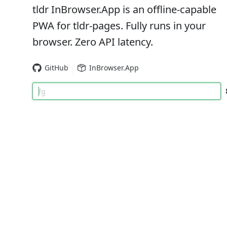
tldr InBrowser.App is an offline-capable
PWA for tldr-pages. Fully runs in your
browser. Zero API latency.
GitHub
InBrowser.App
fg