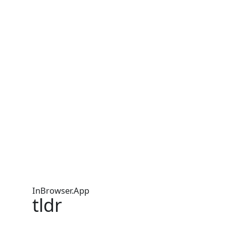
InBrowser.App
tldr