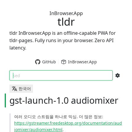
InBrowser.App
tldr
tldr InBrowser.App is an offline-capable PWA for
tldr-pages. Fully runs in your browser. Zero API
latency.
GitHub
InBrowser.App
sed
한국어
gst-launch-1.0 audiomixer
여러 오디오 스트림을 하나로 믹싱. 더 많은 정보:
https://gstreamer.freedesktop.org/documentation/aud
iomixer/audiomixer.html
.