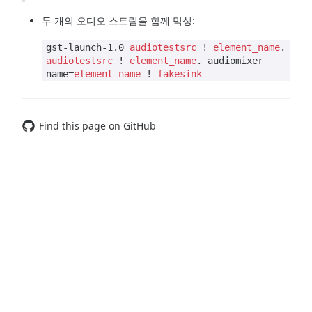
두 개의 오디오 스트림을 함께 믹싱:
gst-launch-1.0
audiotestsrc
!
element_name
.
audiotestsrc
!
element_name
. audiomixer
name=
element_name
!
fakesink
Find this page on GitHub