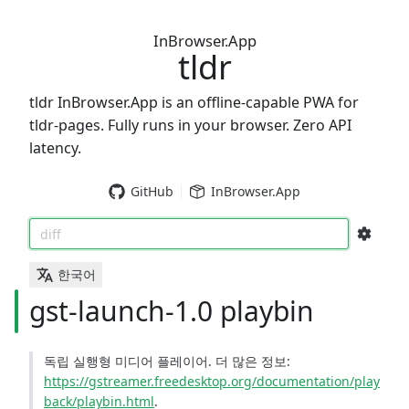
InBrowser.App
tldr
tldr InBrowser.App is an offline-capable PWA for
tldr-pages. Fully runs in your browser. Zero API
latency.
GitHub
InBrowser.App
diff
한국어
gst-launch-1.0 playbin
독립 실행형 미디어 플레이어. 더 많은 정보:
https://gstreamer.freedesktop.org/documentation/play
back/playbin.html
.