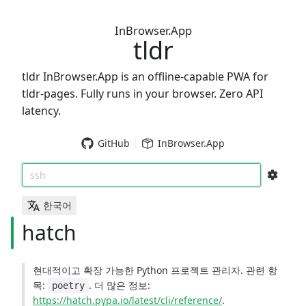
InBrowser.App
tldr
tldr InBrowser.App is an offline-capable PWA for
tldr-pages. Fully runs in your browser. Zero API
latency.
GitHub
InBrowser.App
ssh
한국어
hatch
현대적이고 확장 가능한 Python 프로젝트 관리자. 관련 항
목:
. 더 많은 정보:
poetry
https://hatch.pypa.io/latest/cli/reference/
.